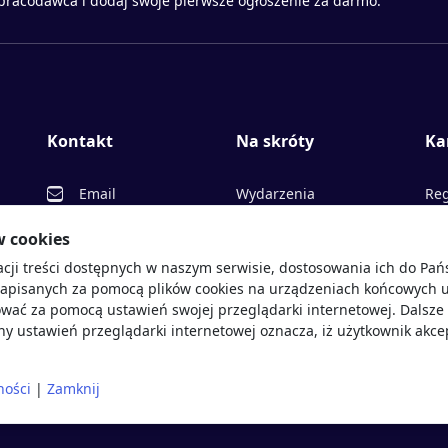
 pracodawca i dodaj swoje pierwsze ogłoszenie za darmo.
Kontakt
Na skróty
Ka
Email
Wydarzenia
Reg
Facebook
Partnerzy
Ofe
w cookies
acji treści dostępnych w naszym serwisie, dostosowania ich do Pa
Twitter
Rekrutujemy
Pr
sprawdź
zapisanych za pomocą plików cookies na urządzeniach końcowych u
LinkedIn
Polityka cookies
Opi
wać za pomocą ustawień swojej przeglądarki internetowej. Dalsze 
y ustawień przeglądarki internetowej oznacza, iż użytkownik akce
Polityka prywatności
Blo
ności
|
Zamknij