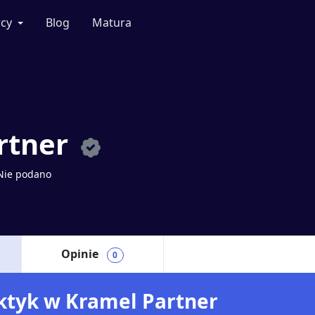
cy
Blog
Matura
rtner
Nie podano
Opinie
0
aktyk w Kramel Partner