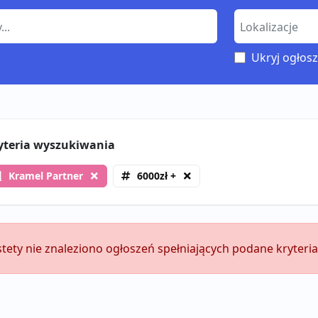
Ukryj ogłosz
yteria wyszukiwania
Kramel Partner
6000zł +
stety nie znaleziono ogłoszeń spełniających podane kryteria