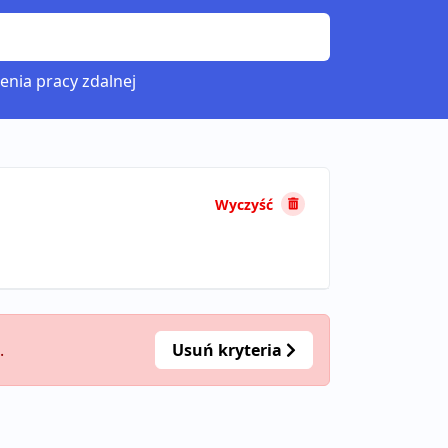
enia pracy zdalnej
Wyczyść
.
Usuń kryteria