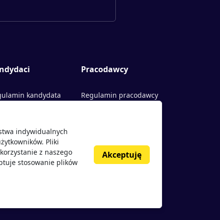
ndydaci
Pracodawcy
ulamin kandydata
Regulamin pracodawcy
rty pracy
Dodaj ogłoszenie
ństwa indywidualnych
acodawcy
żytkowników. Pliki
nie o pracodawcach
korzystanie z naszego
Akceptuję
ptuje stosowanie plików
g