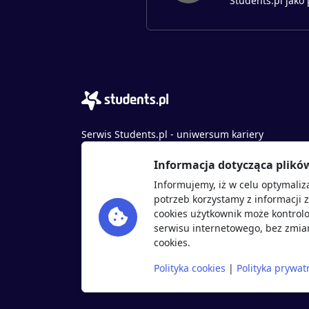
Students.pl jako
Serwis Students.pl - uniwersum kariery
© 2026 - Wszelkie prawa zastrzeżone
Informacja dotycząca plikó
Students.pl Sp. z o.o.
Informujemy, iż w celu optymaliz
ul. Sybiraków 54, 37-700 Przemyśl
potrzeb korzystamy z informacji 
+48 518 637 436
cookies użytkownik może kontrolo
NIP: 9452235137
serwisu internetowego, bez zmian
cookies.
Polityka cookies
|
Polityka prywat