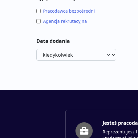
Pracodawca bezpośredni
Agencja rekrutacyjna
Data dodania
Jesteś pracod
Reprezentujesz f