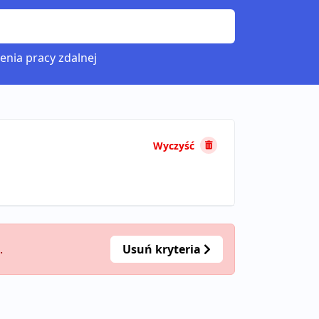
enia pracy zdalnej
Wyczyść
.
Usuń kryteria