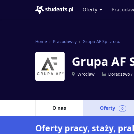
Oferty
Pracodaw
Home
Pracodawcy
Grupa AF Sp. z o.o.
Grupa AF S
Wrocław
Doradztwo /
O nas
Oferty
0
Oferty pracy, staży, pra