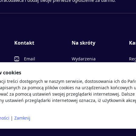
 pracodawca i dodaj swoje pierwsze ogłoszenie za darmo.
Kontakt
Na skróty
Ka
Email
Wydarzenia
Reg
Facebook
Partnerzy
Ofe
w cookies
acji treści dostępnych w naszym serwisie, dostosowania ich do Pa
Twitter
Rekrutujemy
Pr
sprawdź
zapisanych za pomocą plików cookies na urządzeniach końcowych u
LinkedIn
Polityka cookies
Opi
wać za pomocą ustawień swojej przeglądarki internetowej. Dalsze 
y ustawień przeglądarki internetowej oznacza, iż użytkownik akce
Polityka prywatności
Blo
ności
|
Zamknij