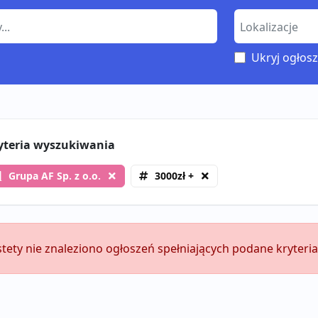
Ukryj ogłosz
yteria wyszukiwania
Grupa AF Sp. z o.o.
3000zł +
stety nie znaleziono ogłoszeń spełniających podane kryteria