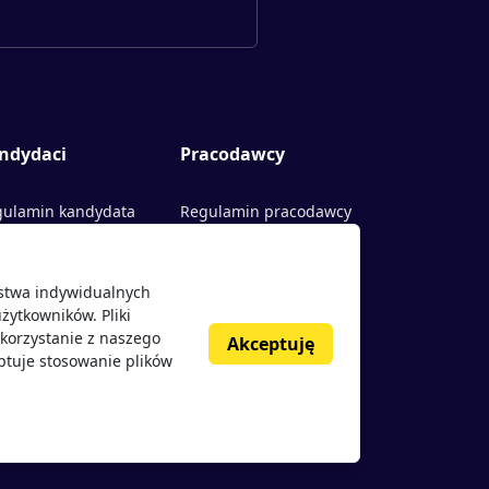
ndydaci
Pracodawcy
ulamin kandydata
Regulamin pracodawcy
rty pracy
Dodaj ogłoszenie
ństwa indywidualnych
acodawcy
żytkowników. Pliki
nie o pracodawcach
korzystanie z naszego
Akceptuję
ptuje stosowanie plików
g