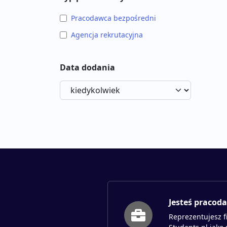
Pracodawca bezpośredni
Agencja rekrutacyjna
Data dodania
Jesteś pracod
Reprezentujesz f