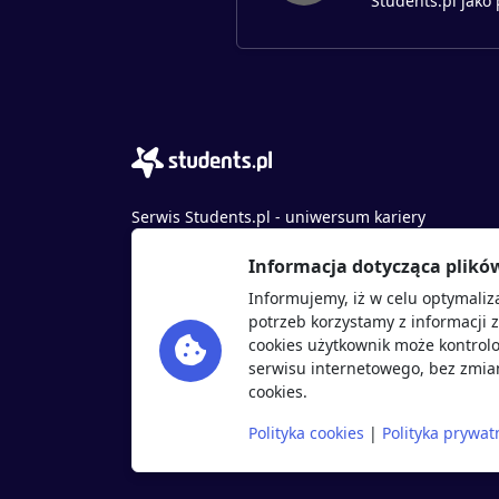
Students.pl jako
Serwis Students.pl - uniwersum kariery
© 2026 - Wszelkie prawa zastrzeżone
Informacja dotycząca plikó
Students.pl Sp. z o.o.
Informujemy, iż w celu optymaliz
ul. Sybiraków 54, 37-700 Przemyśl
potrzeb korzystamy z informacji 
+48 518 637 436
cookies użytkownik może kontrolo
NIP: 9452235137
serwisu internetowego, bez zmian
cookies.
Polityka cookies
|
Polityka prywat