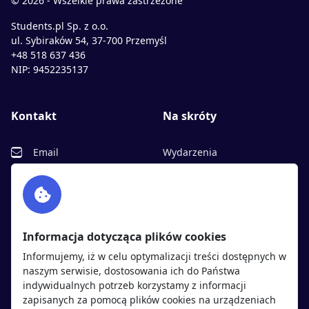
© 2026 - Wszelkie prawa zastrzeżone
Students.pl Sp. z o.o.
ul. Sybiraków 54, 37-700 Przemyśl
+48 518 637 436
NIP: 9452235137
Kontakt
Na skróty
Email
Wydarzenia
Facebook
Partnerzy
Twitter
Rekrutujemy
sprawdź
LinkedIn
Polityka cookies
Informacja dotycząca plików cookies
Polityka prywatności
Informujemy, iż w celu optymalizacji treści dostępnych w
naszym serwisie, dostosowania ich do Państwa
indywidualnych potrzeb korzystamy z informacji
Kandydaci
Pracodawcy
zapisanych za pomocą plików cookies na urządzeniach