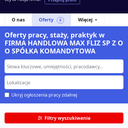
O nas
Oferty
Więcej
0
Oferty pracy, staży, praktyk w
FIRMA HANDLOWA MAX FLIZ SP Z O
O SPÓŁKA KOMANDYTOWA
Ukryj ogłoszenia pracy zdalnej
Filtry wyszukiwania