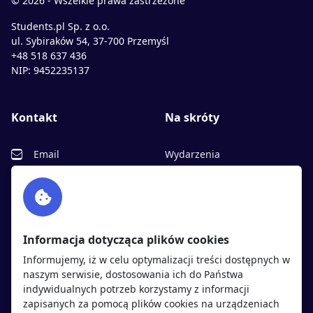
© 2026 - Wszelkie prawa zastrzeżone
Students.pl Sp. z o.o.
ul. Sybiraków 54, 37-700 Przemyśl
+48 518 637 436
NIP: 9452235137
Kontakt
Na skróty
Email
Wydarzenia
Facebook
Partnerzy
Twitter
Rekrutujemy
sprawdź
LinkedIn
Polityka cookies
Informacja dotycząca plików cookies
Polityka prywatności
Informujemy, iż w celu optymalizacji treści dostępnych w
naszym serwisie, dostosowania ich do Państwa
indywidualnych potrzeb korzystamy z informacji
Kandydaci
Pracodawcy
zapisanych za pomocą plików cookies na urządzeniach