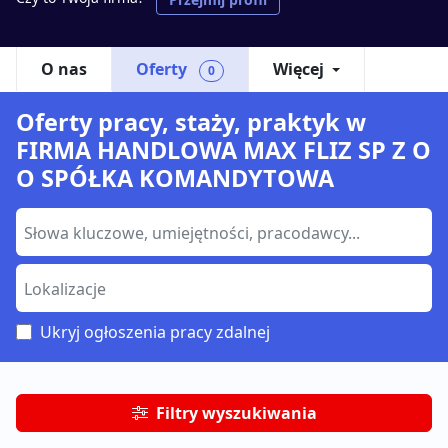
O nas
Oferty
Więcej
0
Oferty pracy, staży, praktyk w
FIRMA HANDLOWA MAX FLIZ SP Z O
O SPÓŁKA KOMANDYTOWA
Ukryj ogłoszenia pracy zdalnej
Filtry wyszukiwania