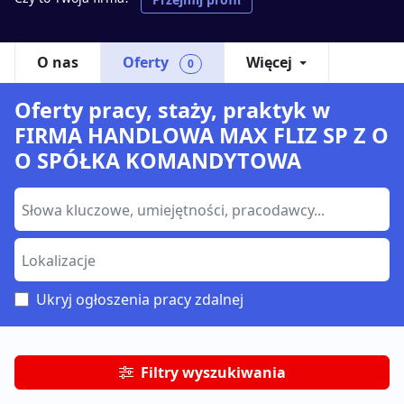
O nas
Oferty
Więcej
0
Oferty pracy, staży, praktyk w
FIRMA HANDLOWA MAX FLIZ SP Z O
O SPÓŁKA KOMANDYTOWA
Ukryj ogłoszenia pracy zdalnej
Filtry wyszukiwania