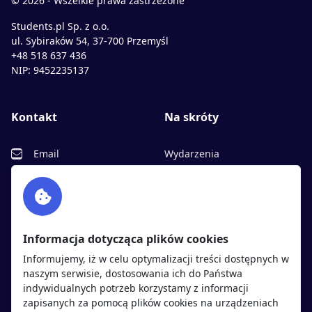
© 2026 - Wszelkie prawa zastrzeżone
Students.pl Sp. z o.o.
ul. Sybiraków 54, 37-700 Przemyśl
+48 518 637 436
NIP: 9452235137
Kontakt
Na skróty
Email
Wydarzenia
Facebook
Partnerzy
Twitter
Rekrutujemy
sprawdź
LinkedIn
Polityka cookies
Informacja dotycząca plików cookies
Polityka prywatności
Informujemy, iż w celu optymalizacji treści dostępnych w
naszym serwisie, dostosowania ich do Państwa
indywidualnych potrzeb korzystamy z informacji
Kandydaci
Pracodawcy
zapisanych za pomocą plików cookies na urządzeniach