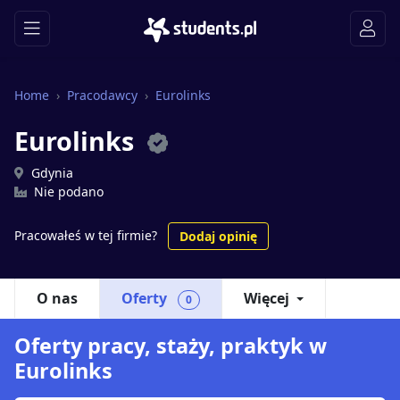
Home
Pracodawcy
Eurolinks
Eurolinks
Gdynia
Nie podano
Pracowałeś w tej firmie?
Dodaj opinię
O nas
Oferty
Więcej
0
Oferty pracy, staży, praktyk w
Eurolinks