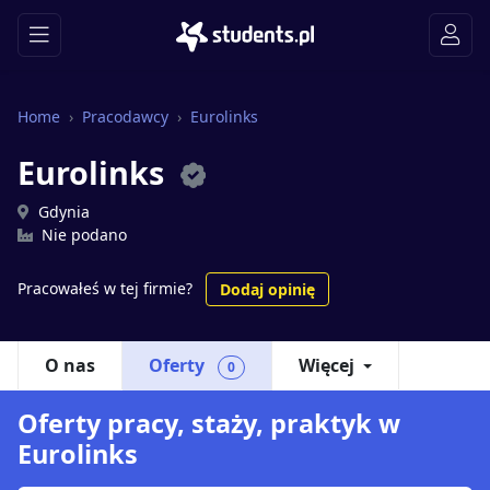
Home
Pracodawcy
Eurolinks
Eurolinks
Gdynia
Nie podano
Pracowałeś w tej firmie?
Dodaj opinię
O nas
Oferty
Więcej
0
Oferty pracy, staży, praktyk w
Eurolinks