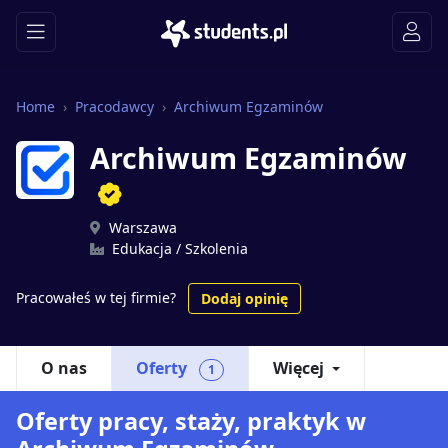
Home
Pracodawcy
Archiwum Egzaminów
Archiwum Egzaminów
Warszawa
Edukacja / Szkolenia
Pracowałeś w tej firmie?
Dodaj opinię
O nas
Oferty
Więcej
1
Oferty pracy, staży, praktyk w