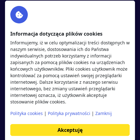
Facebook
Partnerzy
Twitter
Rekrutujemy
sprawdź
LinkedIn
Polityka cookies
Informacja dotycząca plików cookies
Polityka prywatności
Informujemy, iż w celu optymalizacji treści dostępnych w
naszym serwisie, dostosowania ich do Państwa
indywidualnych potrzeb korzystamy z informacji
Kandydaci
Pracodawcy
zapisanych za pomocą plików cookies na urządzeniach
końcowych użytkowników. Pliki cookies użytkownik może
kontrolować za pomocą ustawień swojej przeglądarki
Regulamin kandydata
Regulamin pracodawcy
internetowej. Dalsze korzystanie z naszego serwisu
Oferty pracy
Dodaj ogłoszenie
internetowego, bez zmiany ustawień przeglądarki
internetowej oznacza, iż użytkownik akceptuje
Pracodawcy
stosowanie plików cookies.
Opinie o pracodawcach
Polityka cookies
|
Polityka prywatności
|
Zamknij
Blog
Akceptuję