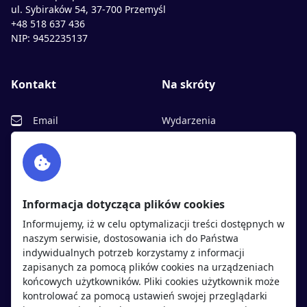
ul. Sybiraków 54, 37-700 Przemyśl
+48 518 637 436
NIP: 9452235137
Kontakt
Na skróty
Email
Wydarzenia
Facebook
Partnerzy
Twitter
Rekrutujemy
sprawdź
LinkedIn
Polityka cookies
Informacja dotycząca plików cookies
Polityka prywatności
Informujemy, iż w celu optymalizacji treści dostępnych w
naszym serwisie, dostosowania ich do Państwa
indywidualnych potrzeb korzystamy z informacji
Kandydaci
Pracodawcy
zapisanych za pomocą plików cookies na urządzeniach
końcowych użytkowników. Pliki cookies użytkownik może
kontrolować za pomocą ustawień swojej przeglądarki
Regulamin kandydata
Regulamin pracodawcy