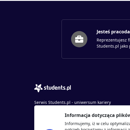
Jesteś pracod
Reprezentujesz f
Students.pl jako
Serwis Students.pl - uniwersum kariery
© 2026 - Wszelkie prawa zastrzeżone
Informacja dotycząca plikó
Students.pl Sp. z o.o.
Informujemy, iż w celu optymaliz
ul. Sybiraków 54, 37-700 Przemyśl
potrzeb korzystamy z informacji 