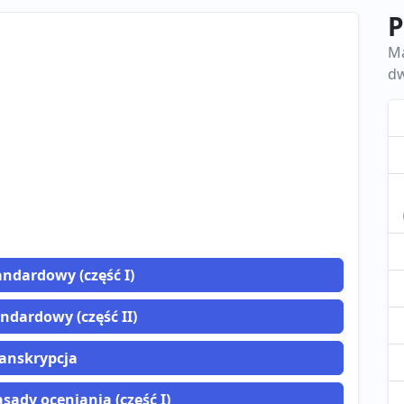
P
Ma
dw
andardowy (część I)
ndardowy (część II)
anskrypcja
sady oceniania (część I)