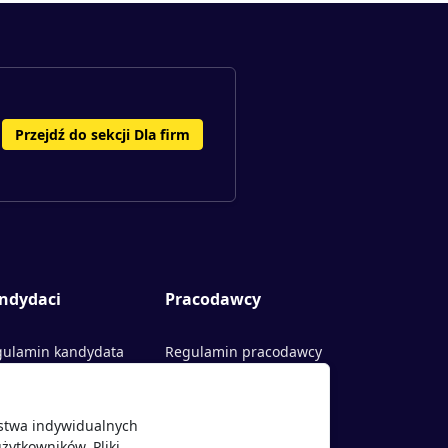
Przejdź do sekcji Dla firm
ndydaci
Pracodawcy
ulamin kandydata
Regulamin pracodawcy
rty pracy
Dodaj ogłoszenie
ństwa indywidualnych
acodawcy
żytkowników. Pliki