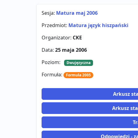
Sesja:
Matura maj 2006
Przedmiot:
Matura język hiszpański
Organizator:
CKE
Data:
25 maja 2006
Poziom:
Dwujęzyczna
Formuła:
Formuła 2005
Arkusz st
Arkusz sta
Tr
Odpowiedzi - za