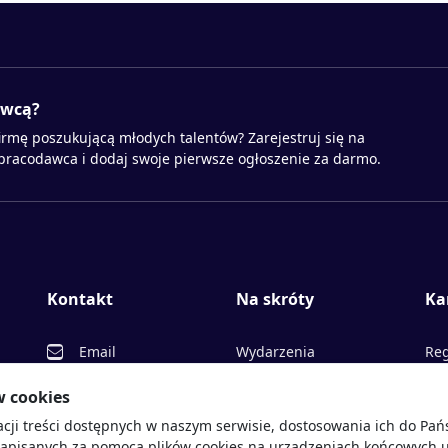
awcą?
irmę poszukującą młodych talentów? Zarejestruj się na
 pracodawca i dodaj swoje pierwsze ogłoszenie za darmo.
Kontakt
Na skróty
Ka
Email
Wydarzenia
Reg
Facebook
Partnerzy
Ofe
w cookies
acji treści dostępnych w naszym serwisie, dostosowania ich do Pa
Twitter
Rekrutujemy
Pr
sprawdź
zapisanych za pomocą plików cookies na urządzeniach końcowych u