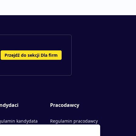
Przejdź do sekcji Dla firm
ndydaci
Pracodawcy
ulamin kandydata
Regulamin pracodawcy
rty pracy
Dodaj ogłoszenie