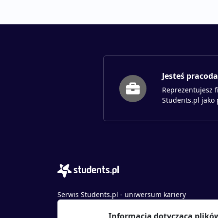
Jesteś pracod
Reprezentujesz f
Students.pl jako
Serwis Students.pl - uniwersum kariery
© 2026 - Wszelkie prawa zastrzeżone
Informacja dotycząca plikó