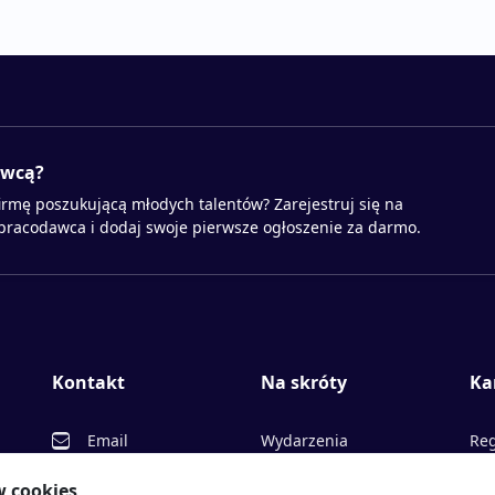
awcą?
irmę poszukującą młodych talentów? Zarejestruj się na
 pracodawca i dodaj swoje pierwsze ogłoszenie za darmo.
Kontakt
Na skróty
Ka
Email
Wydarzenia
Reg
Facebook
Partnerzy
Ofe
w cookies