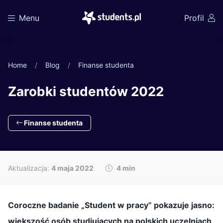
Menu
Profil
Home
Blog
Finanse studenta
Zarobki studentów 2022
Finanse studenta
Aktualizacja:
4 maja 2022
4 min
Coroczne badanie „Student w pracy” pokazuje jasno:
większość osób studiujących na polskich uczelniach