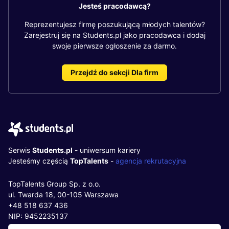
Jesteś pracodawcą?
Reprezentujesz firmę poszukującą młodych talentów?
Zarejestruj się na Students.pl jako pracodawca i dodaj
swoje pierwsze ogłoszenie za darmo.
Przejdź do sekcji Dla firm
Serwis
Students.pl
- uniwersum kariery
Jesteśmy częścią
TopTalents
-
agencja rekrutacyjna
TopTalents Group Sp. z o.o.
ul. Twarda 18, 00-105 Warszawa
+48 518 637 436
NIP: 9452235137