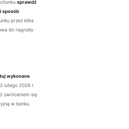
rachunku
sprawdź
 i sposób
nku przez kilka
rawa do nagrody
notuj wykonane
3 lutego 2026 r.
ed zwróceniem się
cyjną w banku.