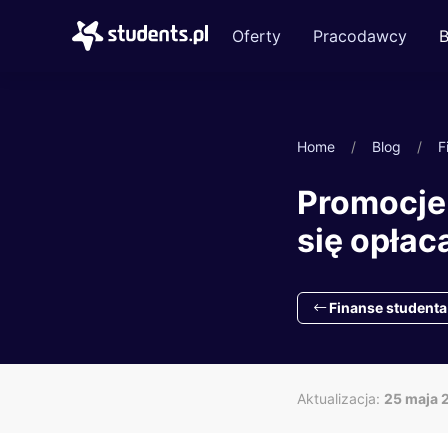
Oferty
Pracodawcy
B
Home
Blog
F
Promocje 
się opłac
Finanse studenta
Aktualizacja:
25 maja 