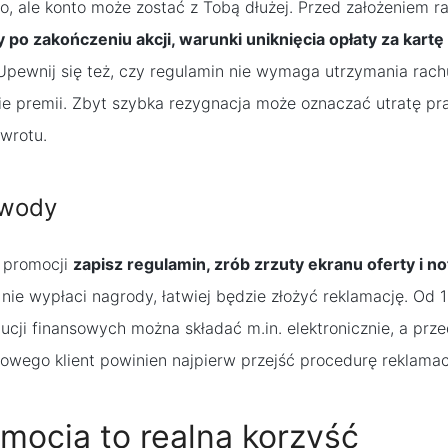
o, ale konto może zostać z Tobą dłużej. Przed założeniem 
po zakończeniu akcji, warunki uniknięcia opłaty za kartę
pewnij się też, czy regulamin nie wymaga utrzymania rachu
ie premii. Zbyt szybka rezygnacja może oznaczać utratę p
zwrotu.
owody
o promocji
zapisz regulamin, zrób zrzuty ekranu oferty i 
 nie wypłaci nagrody, łatwiej będzie złożyć reklamację. Od 1
tucji finansowych można składać m.in. elektronicznie, a prz
owego klient powinien najpierw przejść procedurę reklama
mocja to realna korzyść