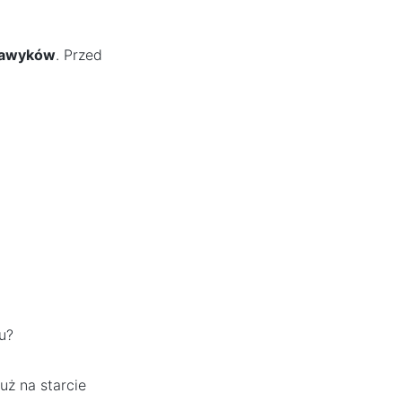
 nawyków
. Przed
u?
uż na starcie