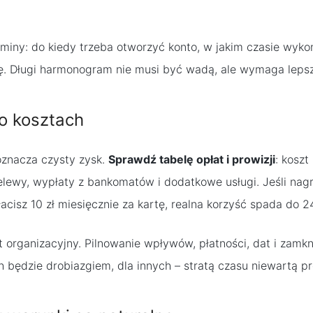
iny: do kiedy trzeba otworzyć konto, w jakim czasie wykon
. Długi harmonogram nie musi być wadą, ale wymaga lepsze
po kosztach
oznacza czysty zysk.
Sprawdź tabelę opłat i prowizji
: koszt
zelewy, wypłaty z bankomatów i dodatkowe usługi. Jeśli nag
łacisz 10 zł miesięcznie za kartę, realna korzyść spada do 24
t organizacyjny. Pilnowanie wpływów, płatności, dat i zamk
h będzie drobiazgiem, dla innych – stratą czasu niewartą pr