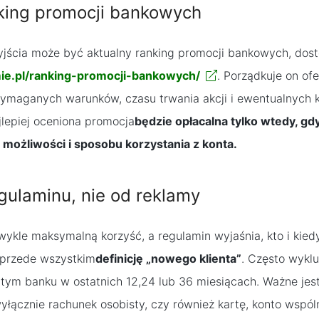
king promocji bankowych
ścia może być aktualny ranking promocji bankowych, dostę
mie.pl/ranking-promocji-bankowych/
. Porządkuje on of
wymaganych warunków, czasu trwania akcji i ewentualnych 
jlepiej oceniona promocja
będzie opłacalna tylko wtedy, gdy
 możliwości i sposobu korzystania z konta.
egulaminu, nie od reklamy
ykle maksymalną korzyść, a regulamin wyjaśnia, kto i kie
przede wszystkim
definicję „nowego klienta”
. Często wykl
 tym banku w ostatnich 12,24 lub 36 miesiącach. Ważne jest
łącznie rachunek osobisty, czy również kartę, konto wspól