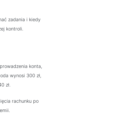
ać zadania i kiedy
j kontroli.
 prowadzenia konta,
roda wynosi 300 zł,
0 zł.
nięcia rachunku po
emii.