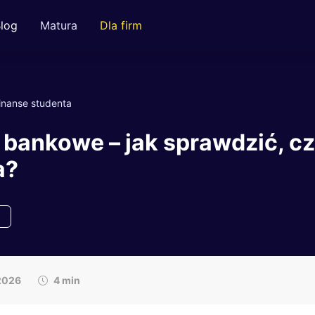
log
Matura
Dla firm
inanse studenta
bankowe – jak sprawdzić, cz
a?
2026
4 min