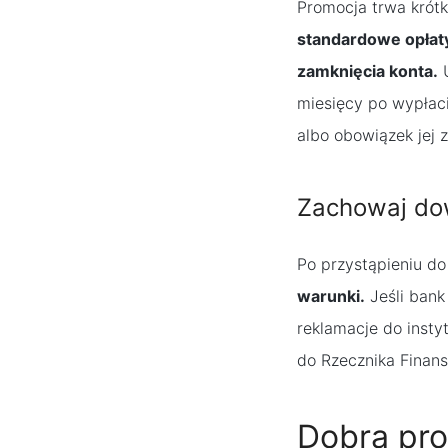
Promocja trwa krótk
standardowe opłaty 
zamknięcia konta.
U
miesięcy po wypłac
albo obowiązek jej 
Zachowaj d
Po przystąpieniu d
warunki.
Jeśli bank
reklamacje do insty
do Rzecznika Finans
Dobra pro