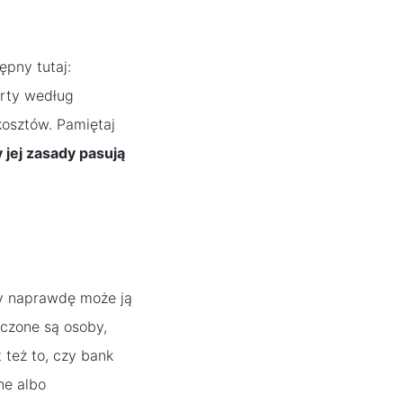
pny tutaj:
erty według
kosztów. Pamiętaj
 jej zasady pasują
dy naprawdę może ją
uczone są osoby,
 też to, czy bank
ne albo