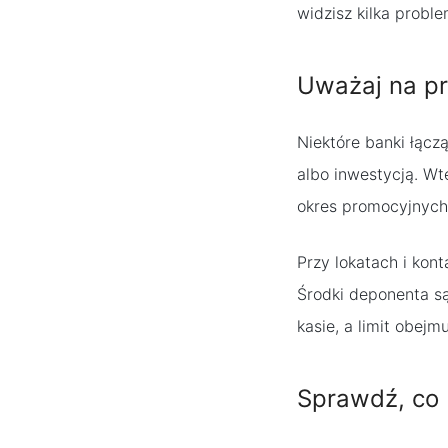
widzisz kilka proble
Uważaj na p
Niektóre banki łąc
albo inwestycją. Wte
okres promocyjnych
Przy lokatach i ko
Środki deponenta s
kasie, a limit obejm
Sprawdź, co 