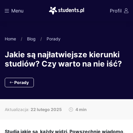
Menu
Profil
Home
Blog
Porady
Jakie są najłatwiejsze kierunki
studiów? Czy warto na nie iść?
Porady
Aktualizacja:
22 lutego 2025
4 min
Studia jakie są, każdy widzi. Powszechnie wiadomo,