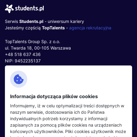
Serwis
Students.pl
- uniwersum kariery
Jesteśmy częścią
TopTalents
-
agencja rekrutacyjna
TopTalents Group Sp. z o.o.
ul. Twarda 18, 00-105 Warszawa
+48 518 637 436
NIP: 9452235137
Kontakt
Polityka cookies
Facebook
Polityka prywatności
Informacja dotycząca plików cookies
Twitter
Partnerzy
Informujemy, iż w celu optymalizacji treści dostępnych w
LinkedIn
Wydarzenia
naszym serwisie, dostosowania ich do Państwa
indywidualnych potrzeb korzystamy z informacji
zapisanych za pomocą plików cookies na urządzeniach
Kandydaci
Pracodawcy
końcowych użytkowników. Pliki cookies użytkownik może