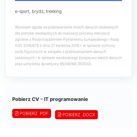
e-sport, brydż, trekking
Wyrażam zgodę na przetwarzanie moich danych osobowych
dla potrzeb niezbędnych do realizacji procesu rekrutacji
zgodnie z Rozporządzeniem Parlamentu Europejskiego i Rady
(UE) 2016/679 z dnia 27 kwietnia 2016 r. w sprawie ochrony
osób fizycznych w związku z przetwarzaniem danych
osobowych i w sprawie swobodnego przepływu takich danych
oraz uchylenia dyrektywy 95/46/WE (RODO).
Pobierz CV - IT programowanie
POBIERZ .PDF
POBIERZ .DOCX