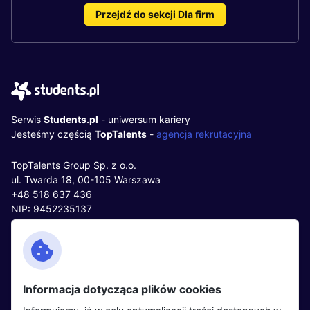
Przejdź do sekcji Dla firm
Serwis
Students.pl
- uniwersum kariery
Jesteśmy częścią
TopTalents
-
agencja rekrutacyjna
TopTalents Group Sp. z o.o.
ul. Twarda 18, 00-105 Warszawa
+48 518 637 436
NIP: 9452235137
Kontakt
Polityka cookies
Facebook
Polityka prywatności
Informacja dotycząca plików cookies
Twitter
Partnerzy