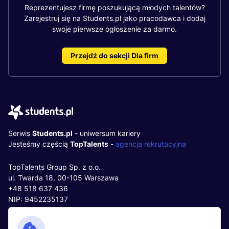
Reprezentujesz firmę poszukującą młodych talentów?
Zarejestruj się na Students.pl jako pracodawca i dodaj
swoje pierwsze ogłoszenie za darmo.
Przejdź do sekcji Dla firm
Serwis
Students.pl
- uniwersum kariery
Jesteśmy częścią
TopTalents
-
agencja rekrutacyjna
TopTalents Group Sp. z o.o.
ul. Twarda 18, 00-105 Warszawa
+48 518 637 436
NIP: 9452235137
Kontakt
Polityka cookies