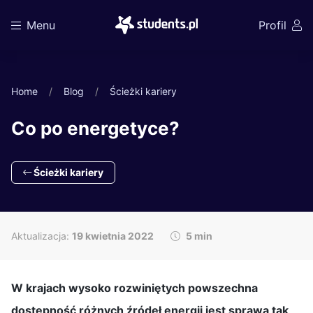
Menu
Profil
Home
Blog
Ścieżki kariery
Co po energetyce?
Ścieżki kariery
Aktualizacja:
19 kwietnia 2022
5 min
W krajach wysoko rozwiniętych powszechna
dostępność różnych źródeł energii jest sprawą tak