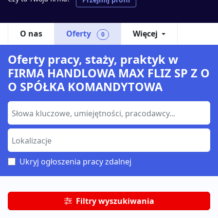
O nas
Oferty
Więcej
0
Oferty pracy, staży, praktyk w
FIRMA HANDLOWA MAX FLIZ SP Z O
O SPÓŁKA KOMANDYTOWA
Ukryj ogłoszenia pracy zdalnej
Filtry wyszukiwania