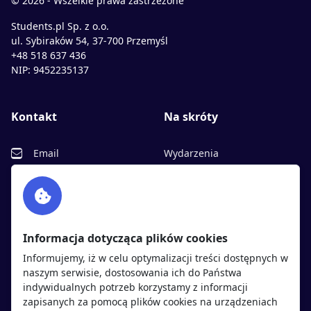
© 2026 - Wszelkie prawa zastrzeżone
Students.pl Sp. z o.o.
ul. Sybiraków 54, 37-700 Przemyśl
+48 518 637 436
NIP: 9452235137
Kontakt
Na skróty
Email
Wydarzenia
Facebook
Partnerzy
Twitter
Rekrutujemy
sprawdź
LinkedIn
Polityka cookies
Informacja dotycząca plików cookies
Polityka prywatności
Informujemy, iż w celu optymalizacji treści dostępnych w
naszym serwisie, dostosowania ich do Państwa
indywidualnych potrzeb korzystamy z informacji
Kandydaci
Pracodawcy
zapisanych za pomocą plików cookies na urządzeniach